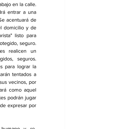
ajo en la calle. 
rá entrar a una 
Se acentuará de 
 domicilio y de 
sta" listo para 
otegido, seguro. 
es realicen un 
dos, seguros. 
para lograr la 
arán tentados a 
us vecinos, por 
ará como aquel 
jes podrán jugar 
de expresar por 
 humano y re-