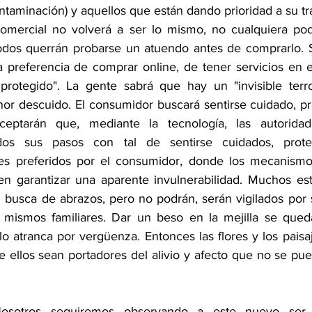
ntaminación) y aquellos que están dando prioridad a su trab
comercial no volverá a ser lo mismo, no cualquiera pod
todos querrán probarse un atuendo antes de comprarlo. 
 preferencia de comprar online, de tener servicios en el
protegido". La gente sabrá que hay un "invisible terrori
enor descuido. El consumidor buscará sentirse cuidado, pr
eptarán que, mediante la tecnología, las autoridad
os sus pasos con tal de sentirse cuidados, protegi
s preferidos por el consumidor, donde los mecanismos 
n garantizar una aparente invulnerabilidad. Muchos est
n busca de abrazos, pero no podrán, serán vigilados por s
 mismos familiares. Dar un beso en la mejilla se qued
o atranca por vergüenza. Entonces las flores y los paisa
e ellos sean portadores del alivio y afecto que no se pue
osotros seguiremos observando a este nuevo ser