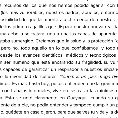
 recursos de los que nos hemos podido agarrar con l
s (los más vulnerables, nuestros padres, abuelos, enfermo
posibilidad de que la muerte aceche cerca de nuestros h
los primeros gatillos que dispara nuestra nueva realidad
na cebolla se tratara, una a una las capas de aparente 
taba sumergido. Creíamos que la salud y la protección "d
 pero no, todo aquello en lo que confiábamos  y todo a
desde los avances científicos, médicos y tecnológicos 
 ser humano que está encarando su fragilidad, su vulner
capaces de garantizar un respirador a nuestros anciano
 la diversidad de culturas, 
"tenemos un país mega div
imos. Es más, hasta hoy, pocos entienden que la gran may
, con trabajos informales, vive en casas sin las mínimas 
a. Esto se notó claramente en Guayaquil, cuando su gen
 gente de a pie, no podía entender y tampoco cumplir un 