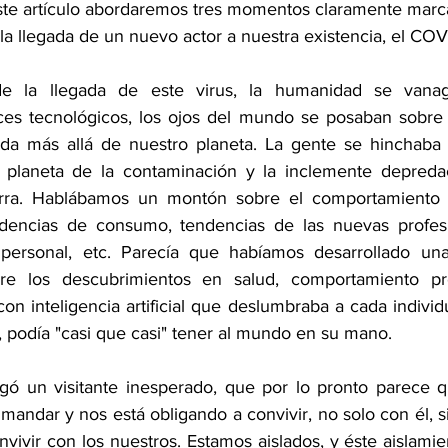
este artículo abordaremos tres momentos claramente marc
 la llegada de un nuevo actor a nuestra existencia, el COV
de la llegada de este virus, la humanidad se vanag
ces tecnológicos, los ojos del mundo se posaban sobre 
da más allá de nuestro planeta. La gente se hinchaba 
al planeta de la contaminación y la inclemente depreda
erra. Hablábamos un montón sobre el comportamiento 
ndencias de consumo, tendencias de las nuevas profes
personal, etc. Parecía que habíamos desarrollado una
re los descubrimientos en salud, comportamiento pr
on inteligencia artificial que deslumbraba a cada individ
 podía "casi que casi" tener al mundo en su mano.
legó un visitante inesperado, que por lo pronto parece q
andar y nos está obligando a convivir, no solo con él, s
vivir con los nuestros. Estamos aislados, y éste aislamie