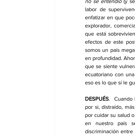
no se entendió
 (y s
labor de superviven
enfatizar en que poc
explorador, comercian
que está sobrevivien
efectos de este pos
somos un país mega d
en profundidad. Ahor
que se siente vulne
ecuatoriano con una
eso es lo que sí le gu
DESPUÉS
.  Cuando 
por si, distraído, m
por cuidar su salud o
en nuestro país s
discriminación entre 