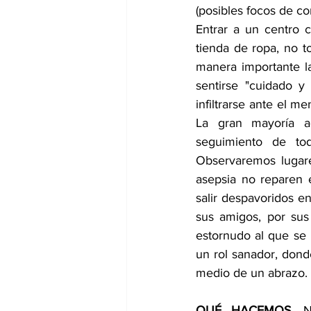
(posibles focos de co
Entrar a un centro 
tienda de ropa, no 
manera importante la
sentirse "cuidado y 
infiltrarse ante el m
La gran mayoría ac
seguimiento de tod
Observaremos lugare
asepsia no reparen e
salir despavoridos e
sus amigos, por sus
estornudo al que se l
un rol sanador, dond
medio de un abrazo.
QUÉ HACEMOS.
 N