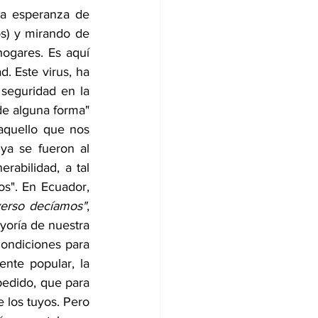
a esperanza de 
s) y mirando de 
ogares. Es aquí 
. Este virus, ha 
seguridad en la 
e alguna forma" 
quello que nos 
ya se fueron al 
abilidad, a tal 
s". En Ecuador, 
erso decíamos"
, 
oría de nuestra 
condiciones para 
te popular, la 
pedido, que para 
otros parecía ser obvio, quédate en casa dijeron, para que salves tu vida y la de los tuyos. Pero 