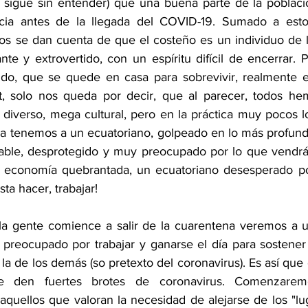
e sigue sin entender) que una buena parte de la poblaci
cia antes de la llegada del COVID-19. Sumado a esto,
os se dan cuenta de que el costeño es un individuo de lu
te y extrovertido, con un espíritu difícil de encerrar. P
do, que se quede en casa para sobrevivir, realmente es
t, solo nos queda por decir, que al parecer, todos hem
iverso, mega cultural, pero en la práctica muy pocos l
a tenemos a un ecuatoriano, golpeado en lo más profundo 
rable, desprotegido y muy preocupado por lo que vendrá
 economía quebrantada, un ecuatoriano desesperado por 
sta hacer, trabajar!
la gente comience a salir de la cuarentena veremos a u
ás preocupado por trabajar y ganarse el día para sostener
 la de los demás (so pretexto del coronavirus). Es así que
e den fuertes brotes de coronavirus. Comenzaremo
aquellos que valoran la necesidad de alejarse de los "lu