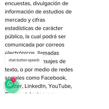
encuestas, divulgación de
información de estudios de
mercado y cifras
estadísticas de carácter
público, la cual podrá ser
comunicada por correos
electrónicos, llamadas
telefónicas, mensajes de
chat-button-speech
texto, o por medio de redes
sociales como Facebook,
1
Twitter, LinkedIn, YouTube,
Pinterest, Instagram y
TikTok;