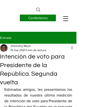
Contáctanos
EUREKNOW S.A.
Entrada
Jheovany Mejia
13 mar 2021
1 min de lectura
Intención de voto para
Presidente de la
República. Segunda
vuelta
Estimados amigos, les presentamos los 
resultados de nuestra última medición 
de intención de voto para Presidente de 
la República del Ecuador en la segunda 