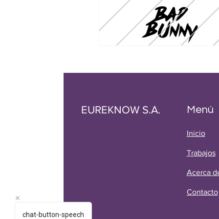
EUREKNOW S.A.
Menú
Inicio
Trabajos
Acerca d
Contacto
chat-button-speech