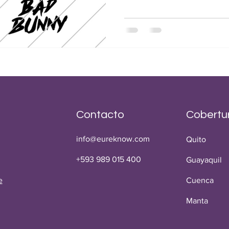
Contacto
Cobertu
info@eureknow.com
Quito
+593 989 015 400
Guayaquil
e
Cuenca
Manta