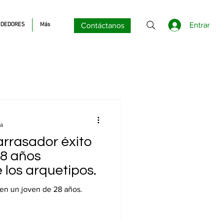
Entrar
DEDORES
Más
Contáctanos
ra
arrasador éxito
28 años
 los arquetipos.
 en un joven de 28 años.