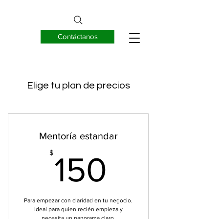
Contáctanos
EUREKNOW S.A.
Elige tu plan de precios
Mentoría estandar
150$
$
150
Para empezar con claridad en tu negocio.
Ideal para quien recién empieza y
necesita un panorama claro.