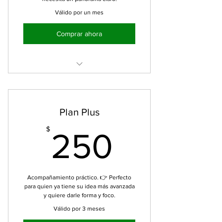
Válido por un mes
Comprar ahora
1 sesión de mentoría (60–75 min)
Diagnóstico de la idea o negocio
Plan Plus
Identificación de fortalezas y
250$
$
250
principales retos
Recomendaciones iniciales para
ordenar prioridades
Acompañamiento práctico. 👉 Perfecto
para quien ya tiene su idea más avanzada
y quiere darle forma y foco.
Válido por 3 meses