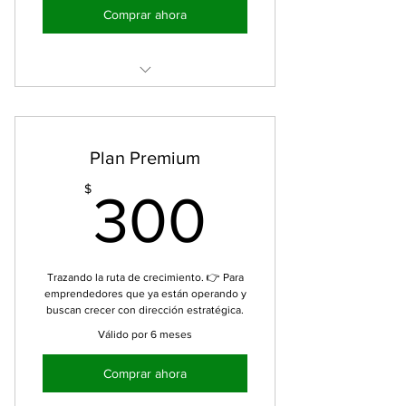
Comprar ahora
2 sesiones de mentoría (60–75 min
cada una)
Diagnóstico + exploración del
Plan Premium
mercado/competencia
300$
$
300
Definición de propuesta de valor
clara
Guía básica de precios o
Trazando la ruta de crecimiento. 👉 Para
comunicación según el negocio
emprendedores que ya están operando y
buscan crecer con dirección estratégica.
Seguimiento corto 3 meses (vía
Válido por 6 meses
correo o chat)
Comprar ahora