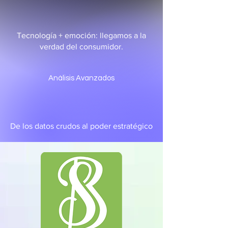
Tecnología + emoción: llegamos a la
verdad del consumidor.
Análisis Avanzados
De los datos crudos al poder estratégico