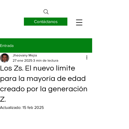
Contáctanos
EUREKNOW S.A.
Entrada
Jheovany Mejia
27 ene 2025
3 min de lectura
Los Zs. El nuevo límite
para la mayoría de edad
creado por la generación
Z.
Actualizado:
15 feb 2025