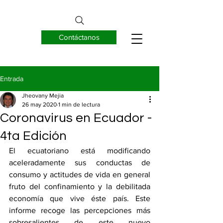
Contáctanos
EUREKNOW S.A.
Entrada
Jheovany Mejia
26 may 2020
1 min de lectura
Coronavirus en Ecuador -
4ta Edición
El ecuatoriano está modificando 
aceleradamente sus conductas de 
consumo y actitudes de vida en general 
fruto del confinamiento y la debilitada 
economía que vive éste país. Este 
informe recoge las percepciones más 
sobresalientes de este nuevo 